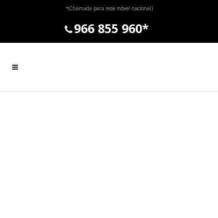
*(Chamada para rede móvel nacional)
966 855 960*