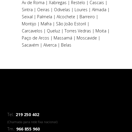
Av de Roma | Xabregas | Restelo |
Cascais
|
Sintra
|
Oeiras
|
Odivelas
| Loures |
Almada
|
Seixal |
Palmela
| Alcochete | Barreiro |
Montijo
| Mafra | São João Estoril |
Carcavelos | Queluz | Torres Vedras | Moita |
Paço de Arcos | Massamá | Moscavide |
Sacavém | Alverca | Belas
Tel.:
219 250 402
(Chamada para rede fixa nacional)
Tm.:
966 855 960