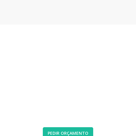
FALE CONNOSCO PARA
LIMPEZA DE CHAMINÉS
A Limpeza de manutenção é importante para
prevenir riscos de incêndio ou inalação de
fumos. Garanta o bom funcionamento do seu
equipamento e a sua saúde e segurança.
PEDIR ORÇAMENTO