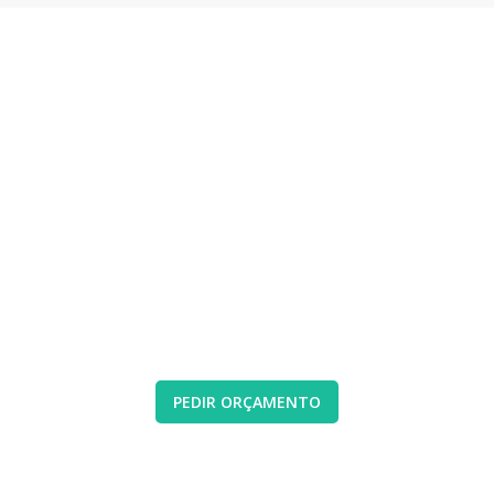
FALE CONNOSCO PARA
LIMPEZA DE CHAMINÉS
A Limpeza de manutenção é importante para
prevenir riscos de incêndio ou inalação de
fumos. Garanta o bom funcionamento do seu
equipamento e a sua saúde e segurança.
PEDIR ORÇAMENTO