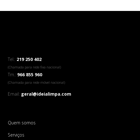
Tel.:
219 250 402
(Chamada para rede fixa nacional)
Tm.:
966 855 960
(Chamada para rede móvel nacional)
Email:
geral@ideialimpa.com
Quem somos
Serviços