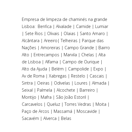
Empresa de limpeza de chaminés na grande
Lisboa
: Benfica | Alvalade | Carnide | Lumiar
| Sete Rios | Olivais | Olaias | Santo Amaro |
Alcântara | Areeiro| Telheiras | Parque das
Nações | Amoreiras | Campo Grande | Bairro
Alto | Entrecampos | Marvila | Chelas | Alta
de Lisboa | Alfama | Campo de Ourique |
Alto da Ajuda | Belém | Campolide | Expo |
Av de Roma | Xabregas | Restelo |
Cascais
|
Sintra
|
Oeiras
|
Odivelas
| Loures |
Almada
|
Seixal |
Palmela
| Alcochete | Barreiro |
Montijo
| Mafra | São João Estoril |
Carcavelos | Queluz | Torres Vedras | Moita |
Paço de Arcos | Massamá | Moscavide |
Sacavém | Alverca | Belas